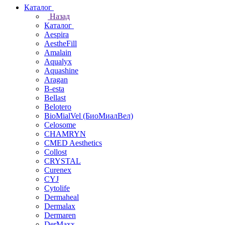
Каталог
Назад
Каталог
Aespira
AestheFill
Amalain
Aqualyx
Aquashine
Aragan
B-esta
Bellast
Belotero
BioMialVel (БиоМиалВел)
Celosome
CHAMRYN
CMED Aesthetics
Collost
CRYSTAL
Curenex
CYJ
Cytolife
Dermaheal
Dermalax
Dermaren
DerMaxx