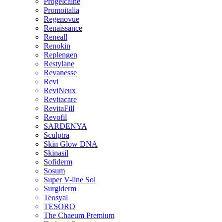
Progelcaine
Promoitalia
Regenovue
Renaissance
Reneall
Renokin
Replengen
Restylane
Revanesse
Revi
ReviNeux
Revitacare
RevitaFill
Revofil
SARDENYA
Sculptra
Skin Glow DNA
Skinasil
Sofiderm
Sosum
Super V-line Sol
Surgiderm
Teosyal
TESORO
The Chaeum Premium