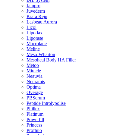
IAL System
Jalupro
Juvederm
Kiara Reju
Lasbeau Aurora
Licol
Lipo lax
Liporase
Macrolane
Meline
Meso-Wharton
Mesoheal Body HA Filler
Metoo
Miracle
Neauvia
Neuramis
Optima
Overage
PBSerum
Peptide Introlypolise
Phillex
Platinum
Powerfill
Princess
Profhilo