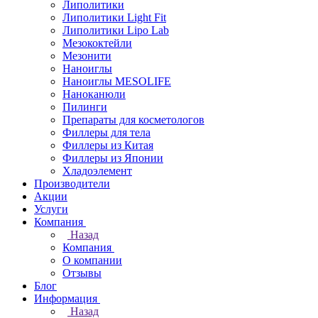
Липолитики
Липолитики Light Fit
Липолитики Lipo Lab
Мезококтейли
Мезонити
Наноиглы
Наноиглы MESOLIFE
Наноканюли
Пилинги
Препараты для косметологов
Филлеры для тела
Филлеры из Китая
Филлеры из Японии
Хладоэлемент
Производители
Акции
Услуги
Компания
Назад
Компания
О компании
Отзывы
Блог
Информация
Назад