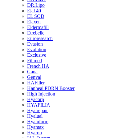
DR.Lipo
Ejal 40
EL SOD
Elaxen
Eldermafill
Etrebelle
Euroresearch
Evasion
Evolution
Exclusive
Fillmed
French HA
Gana
Genyal
HAFiller
Hanheal PDRN Booster
High Injection
Hyacorp
HYAFILIA
Hyalrepair
Hyalual
Hyaluform
Hyamax
Hyaron