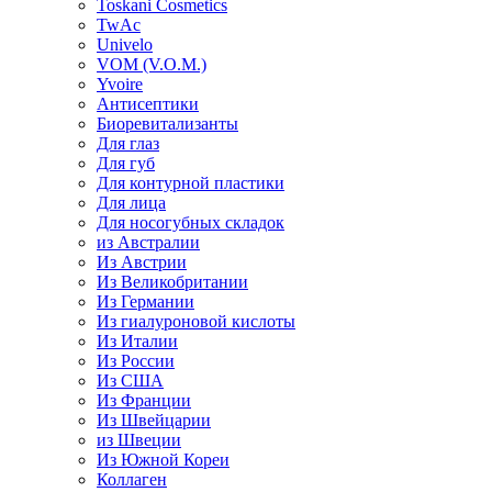
Toskani Cosmetics
TwAc
Univelo
VOM (V.O.M.)
Yvoire
Антисептики
Биоревитализанты
Для глаз
Для губ
Для контурной пластики
Для лица
Для носогубных складок
из Австралии
Из Австрии
Из Великобритании
Из Германии
Из гиалуроновой кислоты
Из Италии
Из России
Из США
Из Франции
Из Швейцарии
из Швеции
Из Южной Кореи
Коллаген