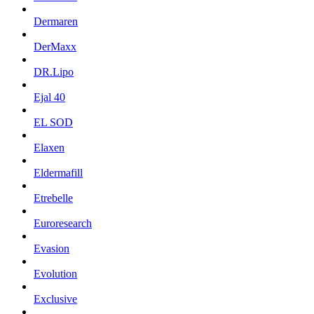
Dermaren
DerMaxx
DR.Lipo
Ejal 40
EL SOD
Elaxen
Eldermafill
Etrebelle
Euroresearch
Evasion
Evolution
Exclusive