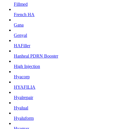
Fillmed
French HA
Gana
Genyal
HAFiller
Hanheal PDRN Booster
High Injection
Hyacorp
HYAFILIA
Hyalrepair
Hyalual
Hyaluform
Hyamax