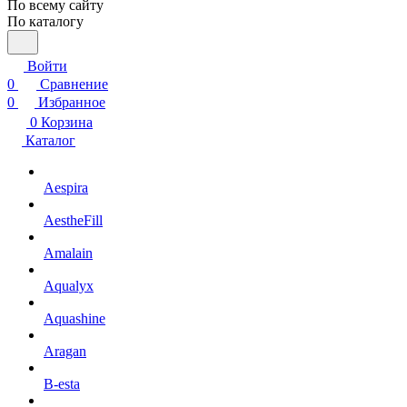
По всему сайту
По каталогу
Войти
0
Сравнение
0
Избранное
0
Корзина
Каталог
Aespira
AestheFill
Amalain
Aqualyx
Aquashine
Aragan
B-esta