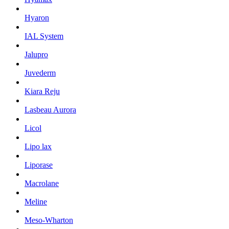
Hyaron
IAL System
Jalupro
Juvederm
Kiara Reju
Lasbeau Aurora
Licol
Lipo lax
Liporase
Macrolane
Meline
Meso-Wharton