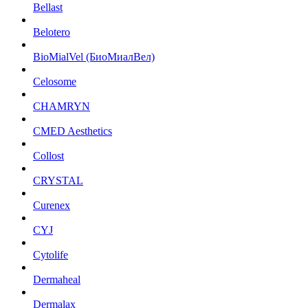
Bellast
Belotero
BioMialVel (БиоМиалВел)
Celosome
CHAMRYN
CMED Aesthetics
Collost
CRYSTAL
Curenex
CYJ
Cytolife
Dermaheal
Dermalax