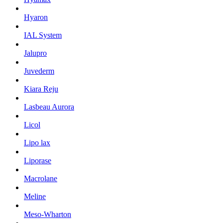
Hyaron
IAL System
Jalupro
Juvederm
Kiara Reju
Lasbeau Aurora
Licol
Lipo lax
Liporase
Macrolane
Meline
Meso-Wharton