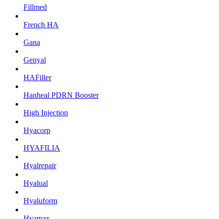
Fillmed
French HA
Gana
Genyal
HAFiller
Hanheal PDRN Booster
High Injection
Hyacorp
HYAFILIA
Hyalrepair
Hyalual
Hyaluform
Hyamax