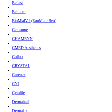
Bellast
Belotero
BioMialVel (БиоМиалВел)
Celosome
CHAMRYN
CMED Aesthetics
Collost
CRYSTAL
Curenex
CYJ
Cytolife
Dermaheal
Dermalax