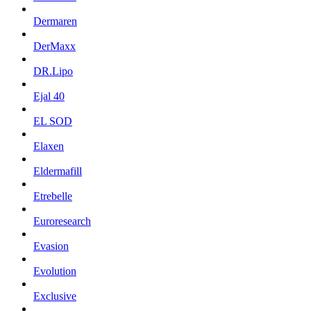
Dermaren
DerMaxx
DR.Lipo
Ejal 40
EL SOD
Elaxen
Eldermafill
Etrebelle
Euroresearch
Evasion
Evolution
Exclusive