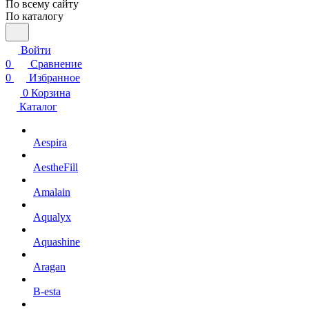
По всему сайту
По каталогу
Войти
0
Сравнение
0
Избранное
0
Корзина
Каталог
Aespira
AestheFill
Amalain
Aqualyx
Aquashine
Aragan
B-esta