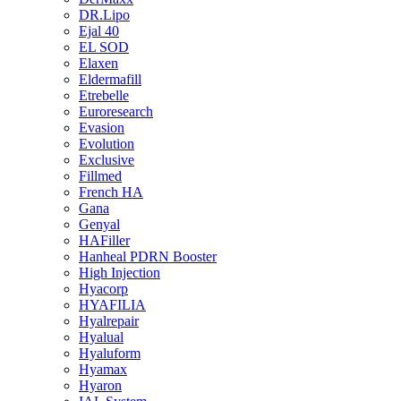
DR.Lipo
Ejal 40
EL SOD
Elaxen
Eldermafill
Etrebelle
Euroresearch
Evasion
Evolution
Exclusive
Fillmed
French HA
Gana
Genyal
HAFiller
Hanheal PDRN Booster
High Injection
Hyacorp
HYAFILIA
Hyalrepair
Hyalual
Hyaluform
Hyamax
Hyaron