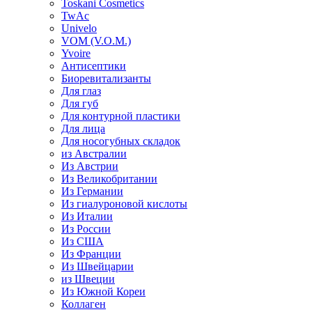
Toskani Cosmetics
TwAc
Univelo
VOM (V.O.M.)
Yvoire
Антисептики
Биоревитализанты
Для глаз
Для губ
Для контурной пластики
Для лица
Для носогубных складок
из Австралии
Из Австрии
Из Великобритании
Из Германии
Из гиалуроновой кислоты
Из Италии
Из России
Из США
Из Франции
Из Швейцарии
из Швеции
Из Южной Кореи
Коллаген