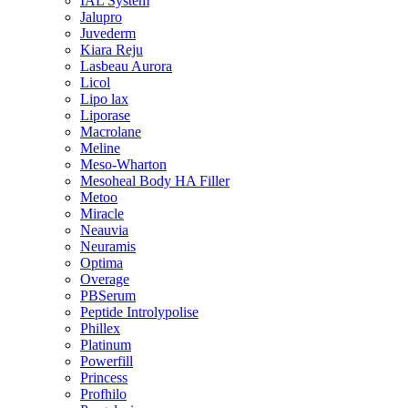
IAL System
Jalupro
Juvederm
Kiara Reju
Lasbeau Aurora
Licol
Lipo lax
Liporase
Macrolane
Meline
Meso-Wharton
Mesoheal Body HA Filler
Metoo
Miracle
Neauvia
Neuramis
Optima
Overage
PBSerum
Peptide Introlypolise
Phillex
Platinum
Powerfill
Princess
Profhilo