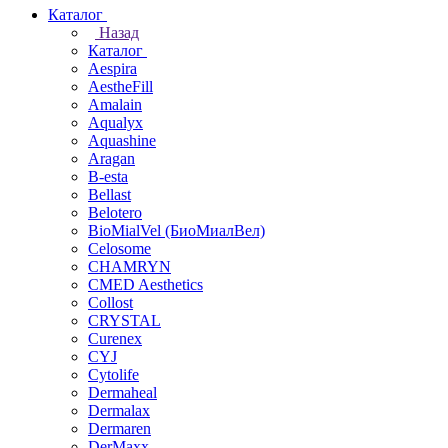
Каталог
Назад
Каталог
Aespira
AestheFill
Amalain
Aqualyx
Aquashine
Aragan
B-esta
Bellast
Belotero
BioMialVel (БиоМиалВел)
Celosome
CHAMRYN
CMED Aesthetics
Collost
CRYSTAL
Curenex
CYJ
Cytolife
Dermaheal
Dermalax
Dermaren
DerMaxx