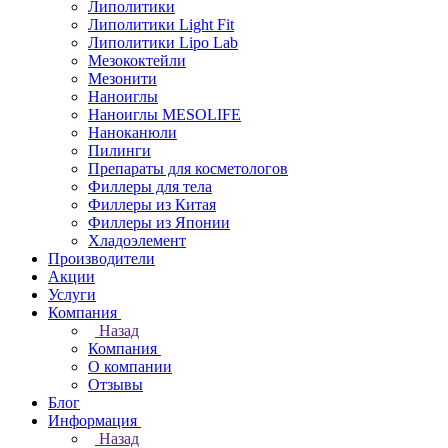
Липолитики
Липолитики Light Fit
Липолитики Lipo Lab
Мезококтейли
Мезонити
Наноиглы
Наноиглы MESOLIFE
Наноканюли
Пилинги
Препараты для косметологов
Филлеры для тела
Филлеры из Китая
Филлеры из Японии
Хладоэлемент
Производители
Акции
Услуги
Компания
Назад
Компания
О компании
Отзывы
Блог
Информация
Назад