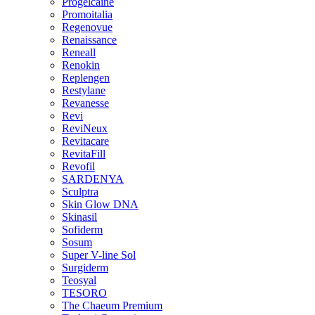
Progelcaine
Promoitalia
Regenovue
Renaissance
Reneall
Renokin
Replengen
Restylane
Revanesse
Revi
ReviNeux
Revitacare
RevitaFill
Revofil
SARDENYA
Sculptra
Skin Glow DNA
Skinasil
Sofiderm
Sosum
Super V-line Sol
Surgiderm
Teosyal
TESORO
The Chaeum Premium