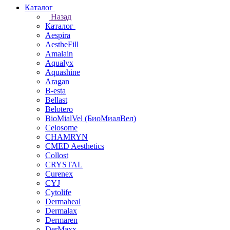
Каталог
Назад
Каталог
Aespira
AestheFill
Amalain
Aqualyx
Aquashine
Aragan
B-esta
Bellast
Belotero
BioMialVel (БиоМиалВел)
Celosome
CHAMRYN
CMED Aesthetics
Collost
CRYSTAL
Curenex
CYJ
Cytolife
Dermaheal
Dermalax
Dermaren
DerMaxx