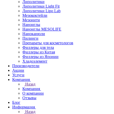
Липолитики
Липолитики Light Fit
Липолитики Lipo Lab
Мезококтейли
Мезонити
Наноиглы
Наноиглы MESOLIFE
Наноканюли
Пилинги
Препараты для косметологов
Филлеры для тела
Филлеры из Китая
Филлеры из Японии
Хладоэлемент
Производители
Акции
Услуги
Компания
Назад
Компания
О компании
Отзывы
Блог
Информация
Назад