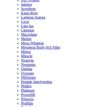
IAL System
Jalupro
Juvederm
Kiara Reju
Lasbeau Aurora
Licol
Lipo lax
Liporase
Macrolane
Meline
Meso-Wharton
Mesoheal Body HA Filler
Metoo
Miracle
Neauvia
Neuramis
Optima
Overage
PBSerum
Peptide Introlypolise
Phillex
Platinum
Powerfill
Princess
Profhilo