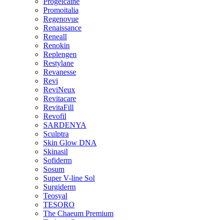
Progelcaine
Promoitalia
Regenovue
Renaissance
Reneall
Renokin
Replengen
Restylane
Revanesse
Revi
ReviNeux
Revitacare
RevitaFill
Revofil
SARDENYA
Sculptra
Skin Glow DNA
Skinasil
Sofiderm
Sosum
Super V-line Sol
Surgiderm
Teosyal
TESORO
The Chaeum Premium