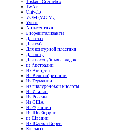
Toskani Cosmetics
TwAc
Univelo
VOM (V.O.M.)
Yvoire
Антисептики
Биоревитализанты
Для глаз
Для губ
Для контурной пластики
Для лица
Для носогубных складок
из Австралии
Из Австрии
Из Великобритании
Из Германии
Из гиалуроновой кислоты
Из Италии
Из России
Из США
Из Франции
Из Швейцарии
из Швеции
Из Южной Кореи
Коллаген