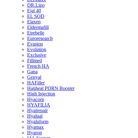
DR.Lipo
Ejal 40
EL SOD
Elaxen
Eldermafill
Etrebelle
Euroresearch
Evasion
Evolution
Exclusive
Fillmed
French HA
Gana
Genyal
HAFiller
Hanheal PDRN Booster
High Injection
Hyacorp
HYAFILIA
Hyalrepair
Hyalual
Hyaluform
Hyamax
Hyaron