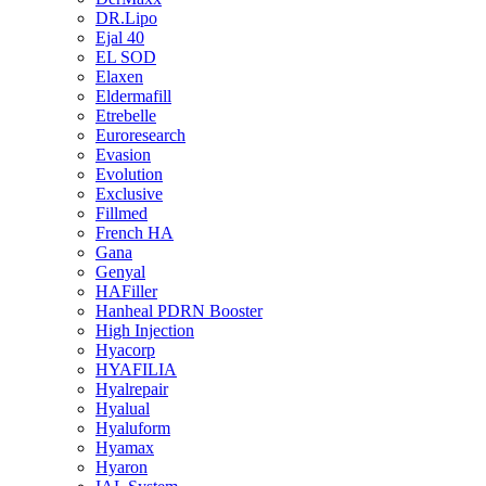
DR.Lipo
Ejal 40
EL SOD
Elaxen
Eldermafill
Etrebelle
Euroresearch
Evasion
Evolution
Exclusive
Fillmed
French HA
Gana
Genyal
HAFiller
Hanheal PDRN Booster
High Injection
Hyacorp
HYAFILIA
Hyalrepair
Hyalual
Hyaluform
Hyamax
Hyaron