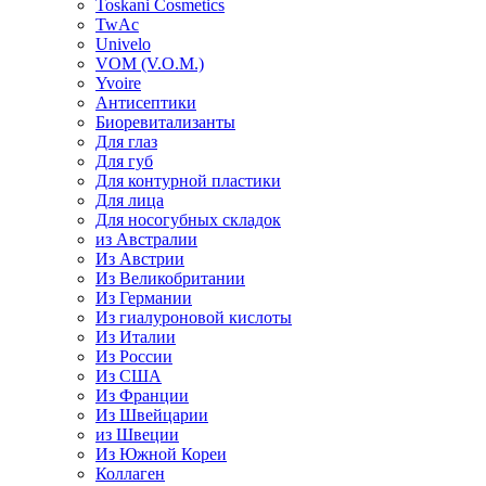
Toskani Cosmetics
TwAc
Univelo
VOM (V.O.M.)
Yvoire
Антисептики
Биоревитализанты
Для глаз
Для губ
Для контурной пластики
Для лица
Для носогубных складок
из Австралии
Из Австрии
Из Великобритании
Из Германии
Из гиалуроновой кислоты
Из Италии
Из России
Из США
Из Франции
Из Швейцарии
из Швеции
Из Южной Кореи
Коллаген