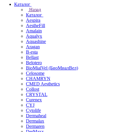
Каталог
Назад
Каталог
Aespira
AestheFill
Amalain
Aqualyx
Aquashine
Aragan
B-esta
Bellast
Belotero
BioMialVel (БиоМиалВел)
Celosome
CHAMRYN
CMED Aesthetics
Collost
CRYSTAL
Curenex
CYJ
Cytolife
Dermaheal
Dermalax
Dermaren
DerMaxx