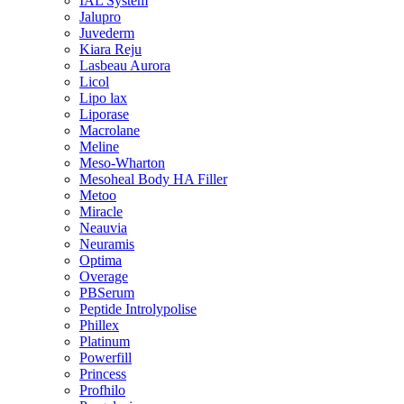
IAL System
Jalupro
Juvederm
Kiara Reju
Lasbeau Aurora
Licol
Lipo lax
Liporase
Macrolane
Meline
Meso-Wharton
Mesoheal Body HA Filler
Metoo
Miracle
Neauvia
Neuramis
Optima
Overage
PBSerum
Peptide Introlypolise
Phillex
Platinum
Powerfill
Princess
Profhilo