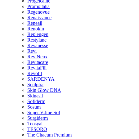
Progelcaine
Promoitalia
Regenovue
Renaissance
Reneall
Renokin
Replengen
Restylane
Revanesse
Revi
ReviNeux
Revitacare
RevitaFill
Revofil
SARDENYA
Sculptra
Skin Glow DNA
Skinasil
Sofiderm
Sosum
Super V-line Sol
Surgiderm
Teosyal
TESORO
The Chaeum Premium