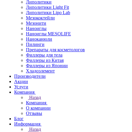
Липолитики
Липолитики Light Fit
Липолитики Lipo Lab
Мезококтейли
Мезонити
Наноиглы
Наноиглы MESOLIFE
Наноканюли
Пилинги
Препараты для косметологов
Филлеры для тела
Филлеры из Китая
Филлеры из Японии
Хладоэлемент
Производители
Акции
Услуги
Компания
Назад
Компания
О компании
Отзывы
Блог
Информация
Назад