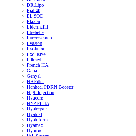
DR.Lipo
Ejal 40
EL SOD
Elaxen
Eldermafill
Etrebelle
Euroresearch
Evasion
Evolution
Exclusive
Fillmed
French HA
Gana
Genyal
HAFiller
Hanheal PDRN Booster
High Injection
Hyacorp
HYAFILIA
Hyalrepair
Hyalual
Hyaluform
Hyamax
Hyaron