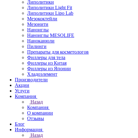
Липолитики
Липолитики Light Fit
Липолитики Lipo Lab
Мезококтейли
Мезонити
Наноиглы
Наноиглы MESOLIFE
Наноканюли
Пилинги
Препараты для косметологов
Филлеры для тела
Филлеры из Китая
Филлеры из Японии
Хладоэлемент
Производители
Акции
Услуги
Компания
Назад
Компания
О компании
Отзывы
Блог
Информация
Назад