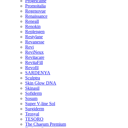
Progelcaine
Promoitalia
Regenovue
Renaissance
Reneall
Renokin
Replengen
Restylane
Revanesse
Revi
ReviNeux
Revitacare
RevitaFill
Revofil
SARDENYA
Sculptra
Skin Glow DNA
Skinasil
Sofiderm
Sosum
Super V-line Sol
Surgiderm
Teosyal
TESORO
The Chaeum Premium