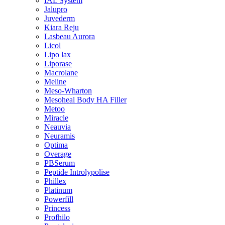
IAL System
Jalupro
Juvederm
Kiara Reju
Lasbeau Aurora
Licol
Lipo lax
Liporase
Macrolane
Meline
Meso-Wharton
Mesoheal Body HA Filler
Metoo
Miracle
Neauvia
Neuramis
Optima
Overage
PBSerum
Peptide Introlypolise
Phillex
Platinum
Powerfill
Princess
Profhilo