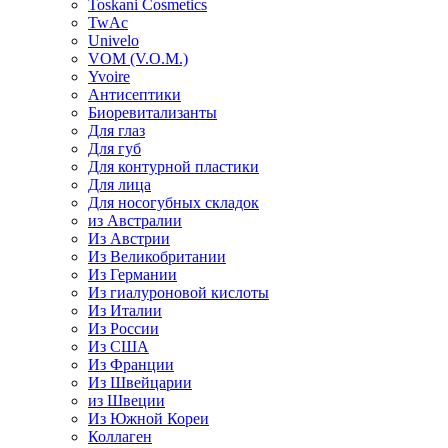
Toskani Cosmetics
TwAc
Univelo
VOM (V.O.M.)
Yvoire
Антисептики
Биоревитализанты
Для глаз
Для губ
Для контурной пластики
Для лица
Для носогубных складок
из Австралии
Из Австрии
Из Великобритании
Из Германии
Из гиалуроновой кислоты
Из Италии
Из России
Из США
Из Франции
Из Швейцарии
из Швеции
Из Южной Кореи
Коллаген