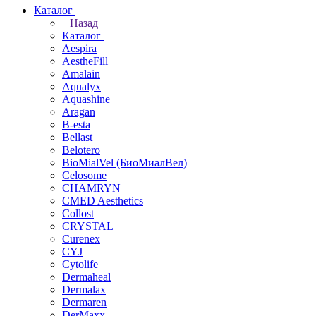
Каталог
Назад
Каталог
Aespira
AestheFill
Amalain
Aqualyx
Aquashine
Aragan
B-esta
Bellast
Belotero
BioMialVel (БиоМиалВел)
Celosome
CHAMRYN
CMED Aesthetics
Collost
CRYSTAL
Curenex
CYJ
Cytolife
Dermaheal
Dermalax
Dermaren
DerMaxx