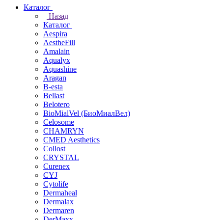
Каталог
Назад
Каталог
Aespira
AestheFill
Amalain
Aqualyx
Aquashine
Aragan
B-esta
Bellast
Belotero
BioMialVel (БиоМиалВел)
Celosome
CHAMRYN
CMED Aesthetics
Collost
CRYSTAL
Curenex
CYJ
Cytolife
Dermaheal
Dermalax
Dermaren
DerMaxx