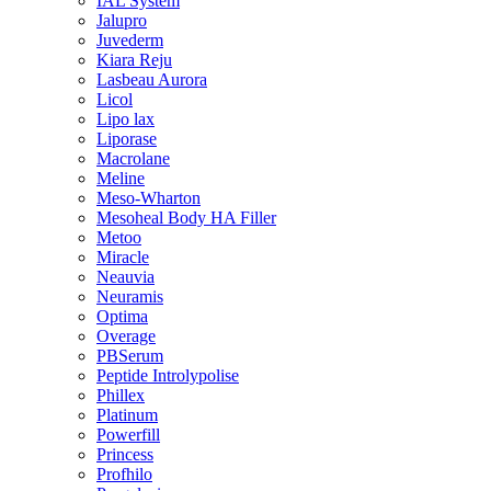
IAL System
Jalupro
Juvederm
Kiara Reju
Lasbeau Aurora
Licol
Lipo lax
Liporase
Macrolane
Meline
Meso-Wharton
Mesoheal Body HA Filler
Metoo
Miracle
Neauvia
Neuramis
Optima
Overage
PBSerum
Peptide Introlypolise
Phillex
Platinum
Powerfill
Princess
Profhilo