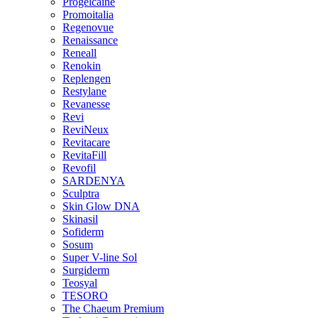
Progelcaine
Promoitalia
Regenovue
Renaissance
Reneall
Renokin
Replengen
Restylane
Revanesse
Revi
ReviNeux
Revitacare
RevitaFill
Revofil
SARDENYA
Sculptra
Skin Glow DNA
Skinasil
Sofiderm
Sosum
Super V-line Sol
Surgiderm
Teosyal
TESORO
The Chaeum Premium