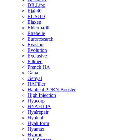
DR.Lipo
Ejal 40
EL SOD
Elaxen
Eldermafill
Etrebelle
Euroresearch
Evasion
Evolution
Exclusive
Fillmed
French HA
Gana
Genyal
HAFiller
Hanheal PDRN Booster
High Injection
Hyacorp
HYAFILIA
Hyalrepair
Hyalual
Hyaluform
Hyamax
Hyaron