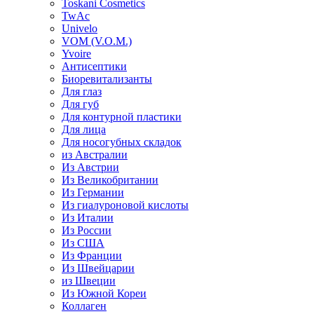
Toskani Cosmetics
TwAc
Univelo
VOM (V.O.M.)
Yvoire
Антисептики
Биоревитализанты
Для глаз
Для губ
Для контурной пластики
Для лица
Для носогубных складок
из Австралии
Из Австрии
Из Великобритании
Из Германии
Из гиалуроновой кислоты
Из Италии
Из России
Из США
Из Франции
Из Швейцарии
из Швеции
Из Южной Кореи
Коллаген