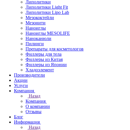
Липолитики
Липолитики Light Fit
Липолитики Lipo Lab
Мезококтейли
Мезонити
Наноиглы
Наноиглы MESOLIFE
Наноканюли
Пилинги
Препараты для косметологов
Филлеры для тела
Филлеры из Китая
Филлеры из Японии
Хладоэлемент
Производители
Акции
Услуги
Компания
Назад
Компания
О компании
Отзывы
Блог
Информация
Назад