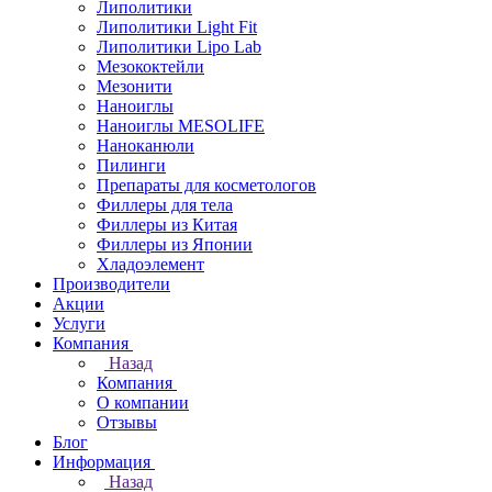
Липолитики
Липолитики Light Fit
Липолитики Lipo Lab
Мезококтейли
Мезонити
Наноиглы
Наноиглы MESOLIFE
Наноканюли
Пилинги
Препараты для косметологов
Филлеры для тела
Филлеры из Китая
Филлеры из Японии
Хладоэлемент
Производители
Акции
Услуги
Компания
Назад
Компания
О компании
Отзывы
Блог
Информация
Назад