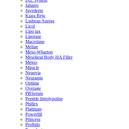
IAL System
Jalupro
Juvederm
Kiara Reju
Lasbeau Aurora
Licol
Lipo lax
Liporase
Macrolane
Meline
Meso-Wharton
Mesoheal Body HA Filler
Metoo
Miracle
Neauvia
Neuramis
Optima
Overage
PBSerum
Peptide Introlypolise
Phillex
Platinum
Powerfill
Princess
Profhilo