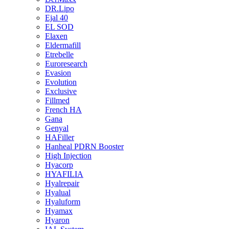
DR.Lipo
Ejal 40
EL SOD
Elaxen
Eldermafill
Etrebelle
Euroresearch
Evasion
Evolution
Exclusive
Fillmed
French HA
Gana
Genyal
HAFiller
Hanheal PDRN Booster
High Injection
Hyacorp
HYAFILIA
Hyalrepair
Hyalual
Hyaluform
Hyamax
Hyaron