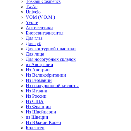
Toskani Cosmetics
TwAc
Univelo
VOM (V.O.M.)
Yvoire
Антисептики
Биоревитализанты
Для глаз
Для губ
Для контурной пластики
Для лица
Для носогубных складок
из Австралии
Из Австрии
Из Великобритании
Из Германии
Из гиалуроновой кислоты
Из Италии
Из России
Из США
Из Франции
Из Швейцарии
из Швеции
Из Южной Кореи
Коллаген