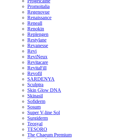
Progelcaine
Promoitalia
Regenovue
Renaissance
Reneall
Renokin
Replengen
Restylane
Revanesse
Revi
ReviNeux
Revitacare
RevitaFill
Revofil
SARDENYA
Sculptra
Skin Glow DNA
Skinasil
Sofiderm
Sosum
Super V-line Sol
Surgiderm
Teosyal
TESORO
The Chaeum Premium