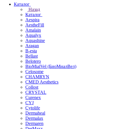
Каталог
Назад
Каталог
Aespira
AestheFill
Amalain
Aqualyx
Aquashine
Aragan
B-esta
Bellast
Belotero
BioMialVel (БиоМиалВел)
Celosome
CHAMRYN
CMED Aesthetics
Collost
CRYSTAL
Curenex
CYJ
Cytolife
Dermaheal
Dermalax
Dermaren
DerMaxx