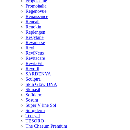
Progelcaine
Promoitalia
Regenovue
Renaissance
Reneall
Renokin
Replengen
Restylane
Revanesse
Revi
ReviNeux
Revitacare
RevitaFill
Revofil
SARDENYA
Sculptra
Skin Glow DNA
Skinasil
Sofiderm
Sosum
Super V-line Sol
Surgiderm
Teosyal
TESORO
The Chaeum Premium