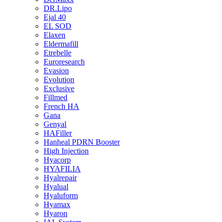
DR.Lipo
Ejal 40
EL SOD
Elaxen
Eldermafill
Etrebelle
Euroresearch
Evasion
Evolution
Exclusive
Fillmed
French HA
Gana
Genyal
HAFiller
Hanheal PDRN Booster
High Injection
Hyacorp
HYAFILIA
Hyalrepair
Hyalual
Hyaluform
Hyamax
Hyaron