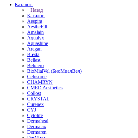
Каталог
Назад
Каталог
Aespira
AestheFill
Amalain
Aqualyx
Aquashine
Aragan
B-esta
Bellast
Belotero
BioMialVel (БиоМиалВел)
Celosome
CHAMRYN
CMED Aesthetics
Collost
CRYSTAL
Curenex
CYJ
Cytolife
Dermaheal
Dermalax
Dermaren
DerMaxx