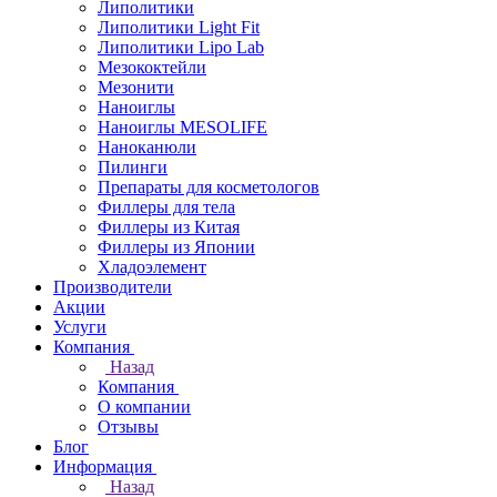
Липолитики
Липолитики Light Fit
Липолитики Lipo Lab
Мезококтейли
Мезонити
Наноиглы
Наноиглы MESOLIFE
Наноканюли
Пилинги
Препараты для косметологов
Филлеры для тела
Филлеры из Китая
Филлеры из Японии
Хладоэлемент
Производители
Акции
Услуги
Компания
Назад
Компания
О компании
Отзывы
Блог
Информация
Назад