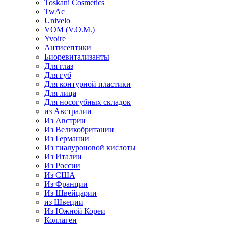
Toskani Cosmetics
TwAc
Univelo
VOM (V.O.M.)
Yvoire
Антисептики
Биоревитализанты
Для глаз
Для губ
Для контурной пластики
Для лица
Для носогубных складок
из Австралии
Из Австрии
Из Великобритании
Из Германии
Из гиалуроновой кислоты
Из Италии
Из России
Из США
Из Франции
Из Швейцарии
из Швеции
Из Южной Кореи
Коллаген