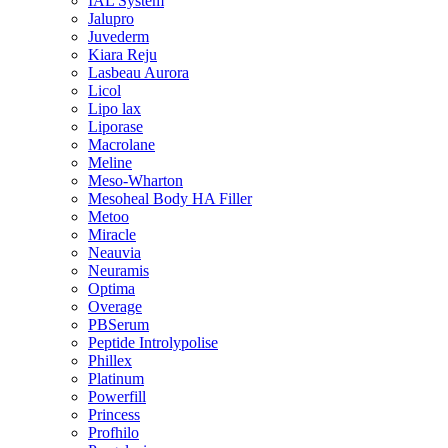
IAL System
Jalupro
Juvederm
Kiara Reju
Lasbeau Aurora
Licol
Lipo lax
Liporase
Macrolane
Meline
Meso-Wharton
Mesoheal Body HA Filler
Metoo
Miracle
Neauvia
Neuramis
Optima
Overage
PBSerum
Peptide Introlypolise
Phillex
Platinum
Powerfill
Princess
Profhilo