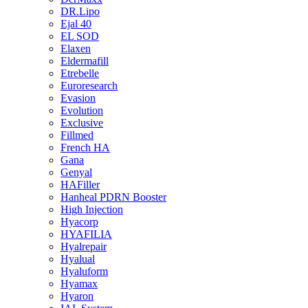
DR.Lipo
Ejal 40
EL SOD
Elaxen
Eldermafill
Etrebelle
Euroresearch
Evasion
Evolution
Exclusive
Fillmed
French HA
Gana
Genyal
HAFiller
Hanheal PDRN Booster
High Injection
Hyacorp
HYAFILIA
Hyalrepair
Hyalual
Hyaluform
Hyamax
Hyaron