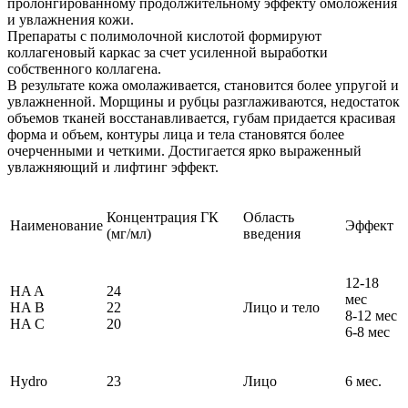
пролонгированному продолжительному эффекту омоложения
и увлажнения кожи.
Препараты с полимолочной кислотой формируют
коллагеновый каркас за счет усиленной выработки
собственного коллагена.
В результате кожа омолаживается, становится более упругой и
увлажненной. Морщины и рубцы разглаживаются, недостаток
объемов тканей восстанавливается, губам придается красивая
форма и объем, контуры лица и тела становятся более
очерченными и четкими. Достигается ярко выраженный
увлажняющий и лифтинг эффект.
Концентрация ГК
Область
Наименование
Эффект
(мг/мл)
введения
12-18
HA A
24
мес
HA B
22
Лицо и тело
8-12 мес
HA C
20
6-8 мес
Hydro
23
Лицо
6 мес.