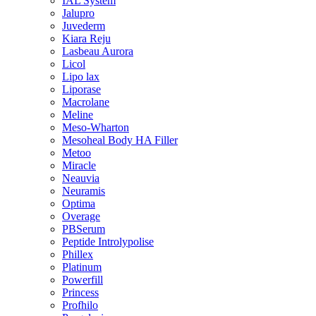
IAL System
Jalupro
Juvederm
Kiara Reju
Lasbeau Aurora
Licol
Lipo lax
Liporase
Macrolane
Meline
Meso-Wharton
Mesoheal Body HA Filler
Metoo
Miracle
Neauvia
Neuramis
Optima
Overage
PBSerum
Peptide Introlypolise
Phillex
Platinum
Powerfill
Princess
Profhilo