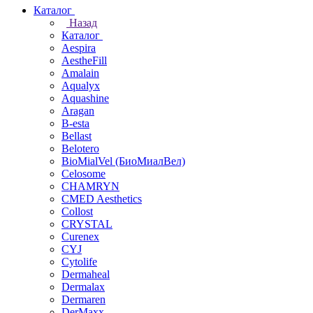
Каталог
Назад
Каталог
Aespira
AestheFill
Amalain
Aqualyx
Aquashine
Aragan
B-esta
Bellast
Belotero
BioMialVel (БиоМиалВел)
Celosome
CHAMRYN
CMED Aesthetics
Collost
CRYSTAL
Curenex
CYJ
Cytolife
Dermaheal
Dermalax
Dermaren
DerMaxx