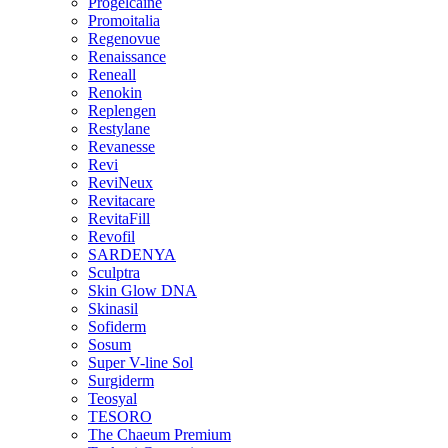
Progelcaine
Promoitalia
Regenovue
Renaissance
Reneall
Renokin
Replengen
Restylane
Revanesse
Revi
ReviNeux
Revitacare
RevitaFill
Revofil
SARDENYA
Sculptra
Skin Glow DNA
Skinasil
Sofiderm
Sosum
Super V-line Sol
Surgiderm
Teosyal
TESORO
The Chaeum Premium