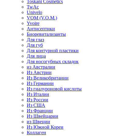
Toskani Cosmetics
TwAc
Univelo
VOM (V.O.M.)
Yvoire
Антисептики
Биоревитализанты
Для глаз
Для губ
Для контурной пластики
Для лица
Для носогубных складок
из Австралии
Из Австрии
Из Великобритании
Из Германии
Из гиалуроновой кислоты
Из Италии
Из России
Из США
Из Франции
Из Швейцарии
из Швеции
Из Южной Кореи
Коллаген