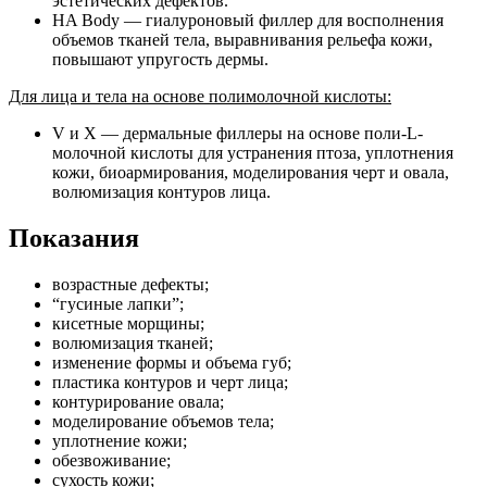
эстетических дефектов.
HA Body — гиалуроновый филлер для восполнения
объемов тканей тела, выравнивания рельефа кожи,
повышают упругость дермы.
Для лица и тела на основе полимолочной кислоты:
V и X — дермальные филлеры на основе поли-L-
молочной кислоты для устранения птоза, уплотнения
кожи, биоармирования, моделирования черт и овала,
волюмизация контуров лица.
Показания
возрастные дефекты;
“гусиные лапки”;
кисетные морщины;
волюмизация тканей;
изменение формы и объема губ;
пластика контуров и черт лица;
контурирование овала;
моделирование объемов тела;
уплотнение кожи;
обезвоживание;
сухость кожи;