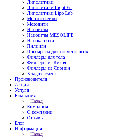
Липолитики
Липолитики Light Fit
Липолитики Lipo Lab
Мезококтейли
Мезонити
Наноиглы
Наноиглы MESOLIFE
Наноканюли
Пилинги
Препараты для косметологов
Филлеры для тела
Филлеры из Китая
Филлеры из Японии
Хладоэлемент
Производители
Акции
Услуги
Компания
Назад
Компания
О компании
Отзывы
Блог
Информация
Назад