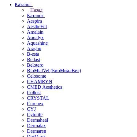
Каталог
Назад
Каталог
Aespira
AestheFill
Amalain
Aqualyx
Aquashine
Aragan
B-esta
Bellast
Belotero
BioMialVel (БиоМиалВел)
Celosome
CHAMRYN
CMED Aesthetics
Collost
CRYSTAL
Curenex
CYJ
Cytolife
Dermaheal
Dermalax
Dermaren
DerMaxx