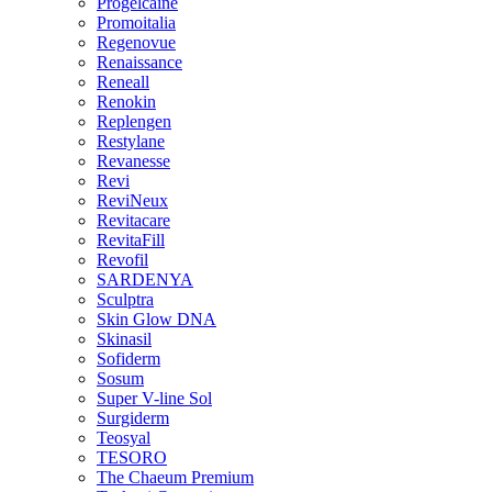
Progelcaine
Promoitalia
Regenovue
Renaissance
Reneall
Renokin
Replengen
Restylane
Revanesse
Revi
ReviNeux
Revitacare
RevitaFill
Revofil
SARDENYA
Sculptra
Skin Glow DNA
Skinasil
Sofiderm
Sosum
Super V-line Sol
Surgiderm
Teosyal
TESORO
The Chaeum Premium