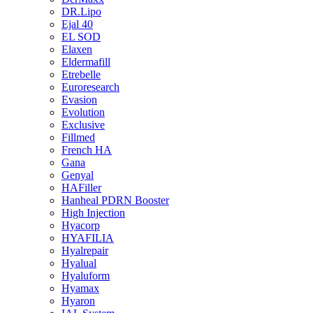
DR.Lipo
Ejal 40
EL SOD
Elaxen
Eldermafill
Etrebelle
Euroresearch
Evasion
Evolution
Exclusive
Fillmed
French HA
Gana
Genyal
HAFiller
Hanheal PDRN Booster
High Injection
Hyacorp
HYAFILIA
Hyalrepair
Hyalual
Hyaluform
Hyamax
Hyaron