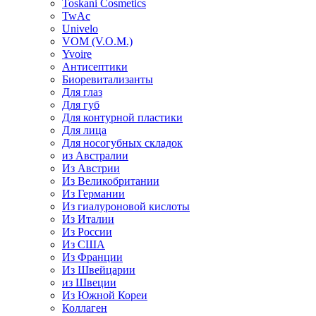
Toskani Cosmetics
TwAc
Univelo
VOM (V.O.M.)
Yvoire
Антисептики
Биоревитализанты
Для глаз
Для губ
Для контурной пластики
Для лица
Для носогубных складок
из Австралии
Из Австрии
Из Великобритании
Из Германии
Из гиалуроновой кислоты
Из Италии
Из России
Из США
Из Франции
Из Швейцарии
из Швеции
Из Южной Кореи
Коллаген