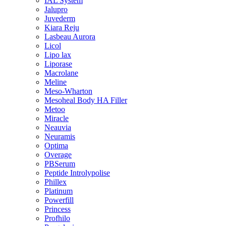
IAL System
Jalupro
Juvederm
Kiara Reju
Lasbeau Aurora
Licol
Lipo lax
Liporase
Macrolane
Meline
Meso-Wharton
Mesoheal Body HA Filler
Metoo
Miracle
Neauvia
Neuramis
Optima
Overage
PBSerum
Peptide Introlypolise
Phillex
Platinum
Powerfill
Princess
Profhilo