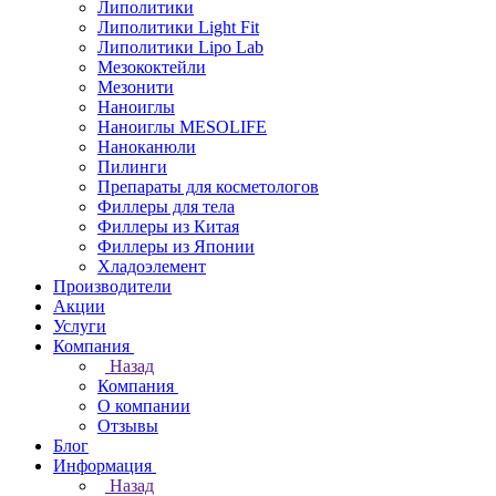
Липолитики
Липолитики Light Fit
Липолитики Lipo Lab
Мезококтейли
Мезонити
Наноиглы
Наноиглы MESOLIFE
Наноканюли
Пилинги
Препараты для косметологов
Филлеры для тела
Филлеры из Китая
Филлеры из Японии
Хладоэлемент
Производители
Акции
Услуги
Компания
Назад
Компания
О компании
Отзывы
Блог
Информация
Назад